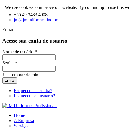
We use cookies to improve our website. By continuing to use this we
rmes
+55 49 3433 4908
jm@jmuniformes.ind.br
onados
Entrar
Acesse sua conta de usuário
os
s
Nome de usuário *
ia,
Senha *
cio
Lembrar de mim
os.
Esqueceu sua senha?
Esqueceu seu usuário?
Home
A Empresa
Serviços