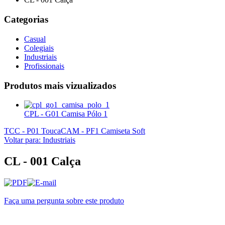
Categorias
Casual
Colegiais
Industriais
Profissionais
Produtos mais
vizualizados
CPL - G01 Camisa Pólo 1
TCC - P01 Touca
CAM - PF1 Camiseta Soft
Voltar para: Industriais
CL - 001 Calça
Faça uma pergunta sobre este produto