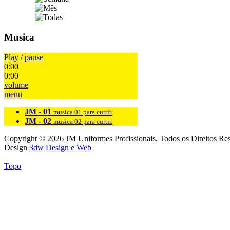
Musica
Play / pause
0:00
0:00
volume
menu
JM - 01
musica 01 para curtir.
JM - 02
musica 02 para curtir.
Copyright © 2026 JM Uniformes Profissionais. Todos os Direitos Re
Design
3dw Design e Web
Topo