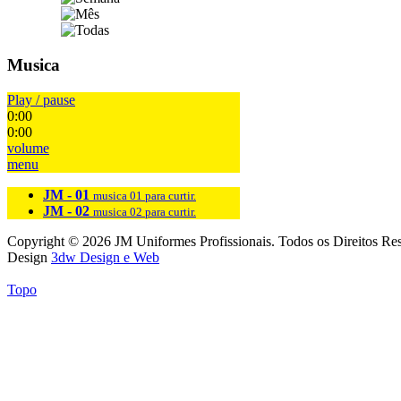
Musica
Play / pause
0:00
0:00
volume
menu
JM - 01
musica 01 para curtir.
JM - 02
musica 02 para curtir.
Copyright © 2026 JM Uniformes Profissionais. Todos os Direitos Re
Design
3dw Design e Web
Topo