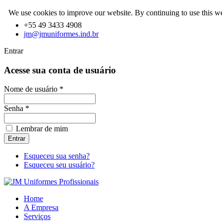
We use cookies to improve our website. By continuing to use this we
rmes
+55 49 3433 4908
jm@jmuniformes.ind.br
onados
Entrar
Acesse sua conta de usuário
os
s
Nome de usuário *
ia,
Senha *
cio
Lembrar de mim
os.
Esqueceu sua senha?
Esqueceu seu usuário?
Home
A Empresa
Serviços