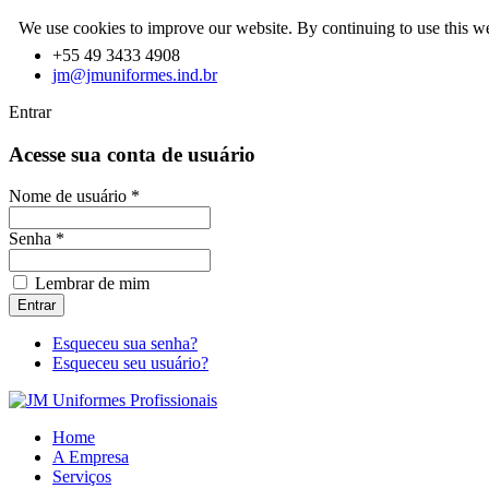
We use cookies to improve our website. By continuing to use this we
rmes
+55 49 3433 4908
jm@jmuniformes.ind.br
onados
Entrar
Acesse sua conta de usuário
os
s
Nome de usuário *
ia,
Senha *
cio
Lembrar de mim
os.
Esqueceu sua senha?
Esqueceu seu usuário?
Home
A Empresa
Serviços