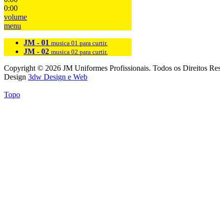
0:00
volume
menu
JM - 01
musica 01 para curtir.
JM - 02
musica 02 para curtir.
Copyright © 2026 JM Uniformes Profissionais. Todos os Direitos Re
Design
3dw Design e Web
Topo